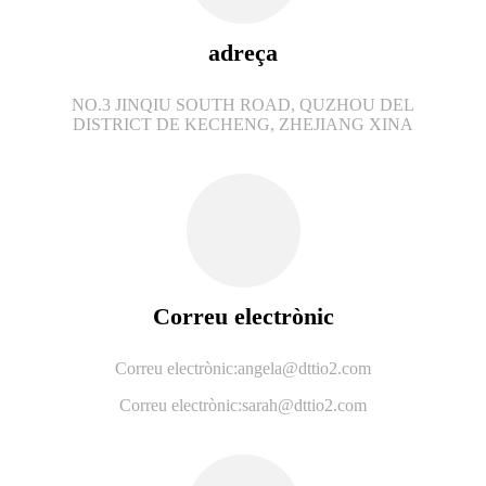
adreça
NO.3 JINQIU SOUTH ROAD, QUZHOU DEL
DISTRICT DE KECHENG, ZHEJIANG XINA
Correu electrònic
Correu electrònic:
angela@dttio2.com
Correu electrònic:
sarah@dttio2.com