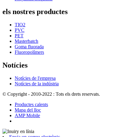
els nostres productes
TIO2
PVC
PET
Masterbatch
Goma fluorada
Fluoropolímers
Notícies
Notícies de l'empresa
Notícies de la indústria
© Copyright - 2010-2022 : Tots els drets reservats.
Productes calents
Mapa del lloc
AMP Mobile
Envia un correu electrònic