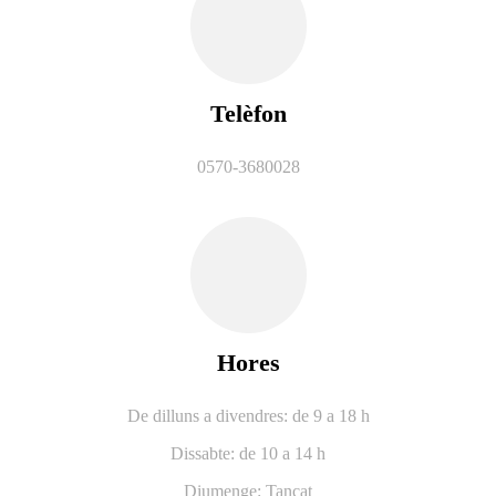
Telèfon
0570-3680028
Hores
De dilluns a divendres: de 9 a 18 h
Dissabte: de 10 a 14 h
Diumenge: Tancat