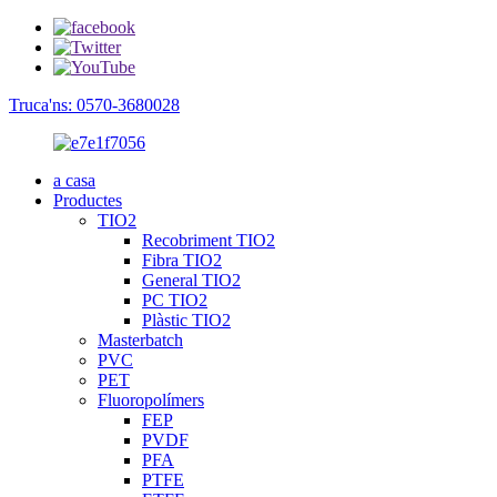
Truca'ns: 0570-3680028
a casa
Productes
TIO2
Recobriment TIO2
Fibra TIO2
General TIO2
PC TIO2
Plàstic TIO2
Masterbatch
PVC
PET
Fluoropolímers
FEP
PVDF
PFA
PTFE