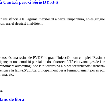
jà Cautxú peroxi Sèrie DY53-S
 resistència a la llàgrima, flexibilitat a baixa temperatura, no es grogue
om ara el desgast intel·ligent
s, és una resina de PVDF de grau d'injecció, nom complet "Resina de f
ançant una emulsió parcial de dos fluoroetilè.Té els avantatges de la resi
el rendiment autoextingut de la fluororesina.No pot ser trencadís i trenca
istència a la fatiga.S'utilitza principalment per a l'emmotllament per inje
rana, etc.
lanc de fibra