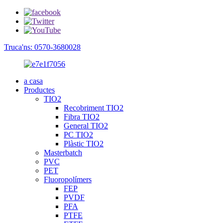
Truca'ns: 0570-3680028
a casa
Productes
TIO2
Recobriment TIO2
Fibra TIO2
General TIO2
PC TIO2
Plàstic TIO2
Masterbatch
PVC
PET
Fluoropolímers
FEP
PVDF
PFA
PTFE