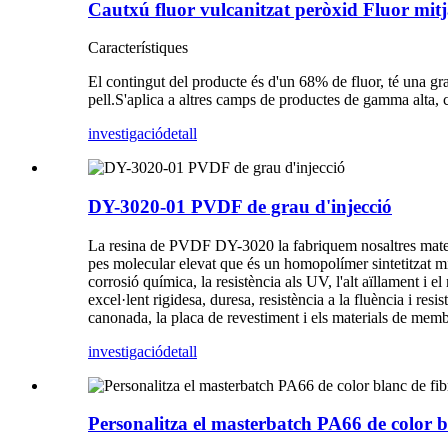
Cautxú fluor vulcanitzat peròxid Fluor mit
Característiques
El contingut del producte és d'un 68% de fluor, té una gran
pell.S'aplica a altres camps de productes de gamma alta, c
investigació
detall
DY-3020-01 PVDF de grau d'injecció
La resina de PVDF DY-3020 la fabriquem nosaltres mateixo
pes molecular elevat que és un homopolímer sintetitzat mitj
corrosió química, la resistència als UV, l'alt aïllament i 
excel·lent rigidesa, duresa, resistència a la fluència i res
canonada, la placa de revestiment i els materials de memb
investigació
detall
Personalitza el masterbatch PA66 de color b