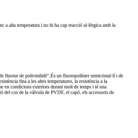
nc a alta temperatura i no hi ha cap reacció al·lèrgica amb la
luorur de polivinilidè".És un fluoropolímer semicristal·lí i de
stència fina a les altes temperatures, la resistència a la
r-se en condicions exteriors durant molt de temps i té una
cció del cos de la vàlvula de PVDF, el capó, els accessoris de