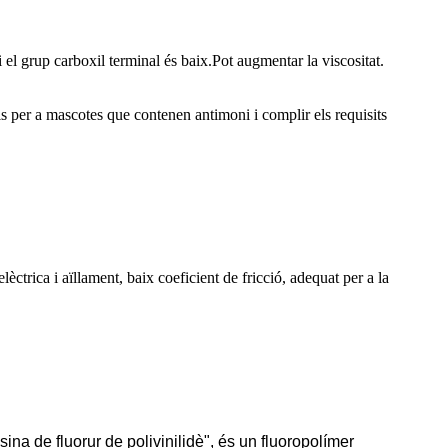
el grup carboxil terminal és baix.Pot augmentar la viscositat.
als per a mascotes que contenen antimoni i complir els requisits
elèctrica i aïllament, baix coeficient de fricció, adequat per a la
a de fluorur de polivinilidè", és un fluoropolímer