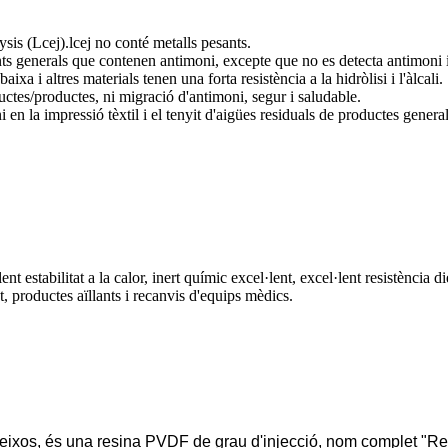
ysis (Lcej).lcej no conté metalls pesants.
nts generals que contenen antimoni, excepte que no es detecta antimoni i 
xa i altres materials tenen una forta resistència a la hidròlisi i l'àlcali.
uctes/productes, ni migració d'antimoni, segur i saludable.
 en la impressió tèxtil i el tenyit d'aigües residuals de productes gener
t estabilitat a la calor, inert químic excel·lent, excel·lent resistència di
, productes aïllants i recanvis d'equips mèdics.
xos, és una resina PVDF de grau d'injecció, nom complet "Resin