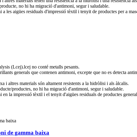
 altres materials tenen una resistència a la hidròlisi i una resistència als
producte, no hi ha migració d'antimoni, segur i saludable.
 a les aigües residuals d'impressió tèxtil i tenyit de productes per a ma
alysis (Lcej).lcej no conté metalls pesants.
rillants generals que contenen antimoni, excepte que no es detecta antim
i altres materials són altament resistents a la hidròlisi i als àlcalis.
oducte/productes, no hi ha migració d'antimoni, segur i saludable.
 en la impressió tèxtil i el tenyit d'aigües residuals de productes gener
moni de gamma baixa