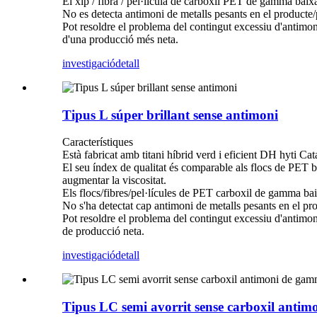
El xip / fibra / pel·lícula de carboxil PET de gamma baixa i
No es detecta antimoni de metalls pesants en el producte/
Pot resoldre el problema del contingut excessiu d'antimoni
d'una producció més neta.
investigació
detall
Tipus L súper brillant sense antimoni
Característiques
Està fabricat amb titani híbrid verd i eficient DH hyti Cat
El seu índex de qualitat és comparable als flocs de PET b
augmentar la viscositat.
Els flocs/fibres/pel·lícules de PET carboxil de gamma baixa 
No s'ha detectat cap antimoni de metalls pesants en el pr
Pot resoldre el problema del contingut excessiu d'antimoni
de producció neta.
investigació
detall
Tipus LC semi avorrit sense carboxil anti