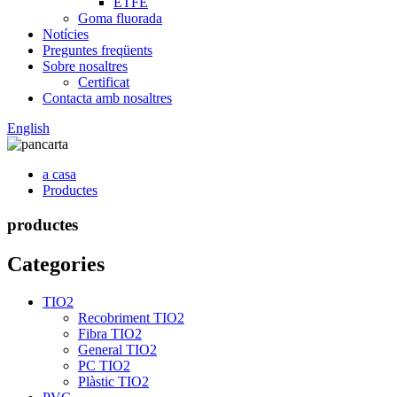
ETFE
Goma fluorada
Notícies
Preguntes freqüents
Sobre nosaltres
Certificat
Contacta amb nosaltres
English
a casa
Productes
productes
Categories
TIO2
Recobriment TIO2
Fibra TIO2
General TIO2
PC TIO2
Plàstic TIO2