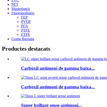
PVC
PET
Masterbatch
Fluoropolímers
FEP
PVDF
PFA
PTFE
ETFE
Goma fluorada
Productes destacats
Carboxil antimoni de gamma baixa...
Carboxil antimoni de gamma baixa...
Super brillant sense antimoni...