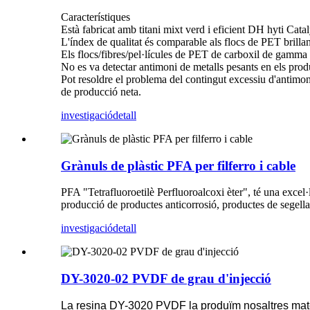
Característiques
Està fabricat amb titani mixt verd i eficient DH hyti Catal
L'índex de qualitat és comparable als flocs de PET brilla
Els flocs/fibres/pel·lícules de PET de carboxil de gamma bai
No es va detectar antimoni de metalls pesants en els prod
Pot resoldre el problema del contingut excessiu d'antimoni
de producció neta.
investigació
detall
Grànuls de plàstic PFA per filferro i cable
PFA "Tetrafluoroetilè Perfluoroalcoxi èter", té una excel·len
producció de productes anticorrosió, productes de segellat
investigació
detall
DY-3020-02 PVDF de grau d'injecció
La resina DY-3020 PVDF la produïm nosaltres matei