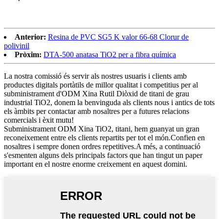
Anterior:
Resina de PVC SG5 K valor 66-68 Clorur de
polivinil
Pròxim:
DTA-500 anatasa TiO2 per a fibra química
La nostra comissió és servir als nostres usuaris i clients amb
productes digitals portàtils de millor qualitat i competitius per al
subministrament d'ODM Xina Rutil Diòxid de titani de grau
industrial TiO2, donem la benvinguda als clients nous i antics de tots
els àmbits per contactar amb nosaltres per a futures relacions
comercials i èxit mutu!
Subministrament ODM Xina TiO2, titani, hem guanyat un gran
reconeixement entre els clients repartits per tot el món.Confien en
nosaltres i sempre donen ordres repetitives.A més, a continuació
s'esmenten alguns dels principals factors que han tingut un paper
important en el nostre enorme creixement en aquest domini.