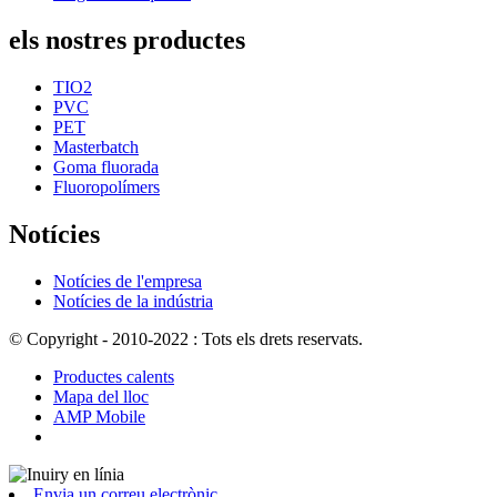
els nostres productes
TIO2
PVC
PET
Masterbatch
Goma fluorada
Fluoropolímers
Notícies
Notícies de l'empresa
Notícies de la indústria
© Copyright - 2010-2022 : Tots els drets reservats.
Productes calents
Mapa del lloc
AMP Mobile
Envia un correu electrònic