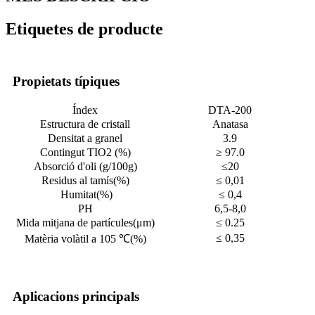
Etiquetes de producte
Propietats típiques
Índex
DTA-
200
Estructura de cristall
Anatasa
Densitat a granel
3.9
Contingut TIO2 (%)
≥ 9
7
.0
Absorció d'oli (g/100g)
≤
20
Residus al tamís
(
%
)
≤ 0,01
Humitat
(
%
)
≤ 0,4
PH
6,5-8,0
Mida mitjana de partícules
(
μm)
≤ 0.
25
≤ 0,35
Matèria volàtil a 105 ℃
(
%
)
Aplicacions principals