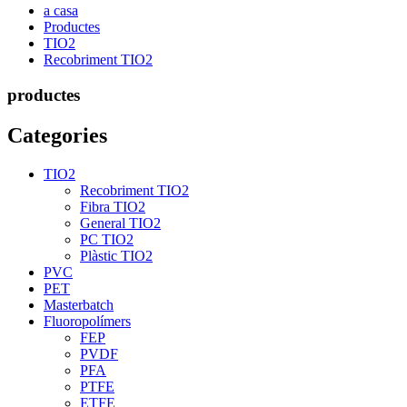
a casa
Productes
TIO2
Recobriment TIO2
productes
Categories
TIO2
Recobriment TIO2
Fibra TIO2
General TIO2
PC TIO2
Plàstic TIO2
PVC
PET
Masterbatch
Fluoropolímers
FEP
PVDF
PFA
PTFE
ETFE