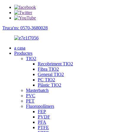
Truca'ns: 0570-3680028
a casa
Productes
TIO2
Recobriment TIO2
Fibra TIO2
General TIO2
PC TIO2
Plàstic TIO2
Masterbatch
PVC
PET
Fluoropolímers
FEP
PVDF
PFA
PTFE