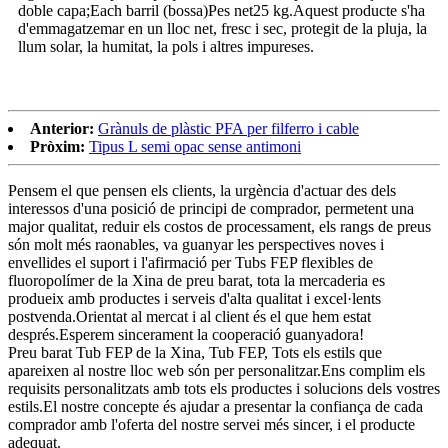
doble capa;
E
ach barril (bossa)
Pes net
25 kg.Aquest producte s'ha
d'emmagatzemar en un lloc net, fresc i sec, protegit de la pluja, la
llum solar, la humitat, la pols i altres impureses.
Anterior:
Grànuls de plàstic PFA per filferro i cable
Pròxim:
Tipus L semi opac sense antimoni
Pensem el que pensen els clients, la urgència d'actuar des dels
interessos d'una posició de principi de comprador, permetent una
major qualitat, reduir els costos de processament, els rangs de preus
són molt més raonables, va guanyar les perspectives noves i
envellides el suport i l'afirmació per Tubs FEP flexibles de
fluoropolímer de la Xina de preu barat, tota la mercaderia es
produeix amb productes i serveis d'alta qualitat i excel·lents
postvenda.Orientat al mercat i al client és el que hem estat
després.Esperem sincerament la cooperació guanyadora!
Preu barat Tub FEP de la Xina, Tub FEP, Tots els estils que
apareixen al nostre lloc web són per personalitzar.Ens complim els
requisits personalitzats amb tots els productes i solucions dels vostres
estils.El nostre concepte és ajudar a presentar la confiança de cada
comprador amb l'oferta del nostre servei més sincer, i el producte
adequat.