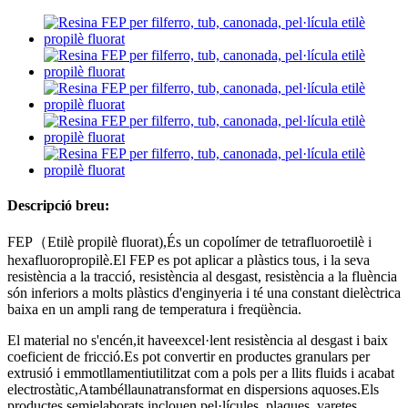
Descripció breu:
FEP
（
Etilè propilè fluorat
),
És un copolímer de tetrafluoroetilè i
hexafluoropropilè.El FEP es pot aplicar a plàstics tous, i la seva
resistència a la tracció, resistència al desgast, resistència a la fluència
són inferiors a molts plàstics d'enginyeria i té una constant dielèctrica
baixa en un ampli rang de temperatura i freqüència.
El material no s'encén,
it
ha
ve
excel·lent resistència al desgast i baix
coeficient de fricció.Es pot convertir en productes granulars per
extrusió i emmotllament
i
utilitzat com a pols per a llits fluids i acabat
electrostàtic,
A
també
llauna
transformat en dispersions aquoses.Els
productes semielaborats inclouen pel·lícules, plaques, varetes,