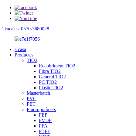
Truca'ns: 0570-3680028
a casa
Productes
TIO2
Recobriment TIO2
Fibra TIO2
General TIO2
PC TIO2
Plàstic TIO2
Masterbatch
PVC
PET
Fluoropolímers
FEP
PVDF
PFA
PTFE