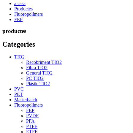
a casa
Productes
Fluoropolímers
FEP
productes
Categories
TIO2
Recobriment TIO2
Fibra TIO2
General TIO2
PC TIO2
Plàstic TIO2
PVC
PET
Masterbatch
Fluoropolímers
FEP
PVDF
PFA
PTFE
ETFE