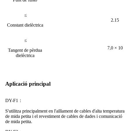
≤
2.15
Constant dielèctrica
≤
7,0 × 10
Tangent de pèrdua
dielèctrica
Aplicació principal
DY-F1
：
S'utilitza principalment en l'aïllament de cables d'alta temperatura
de mida petita i el revestiment de cables de dades i comunicació
de mida petita.