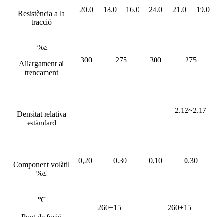
20.0
18.0
16.0
24.0
21.0
19.0
Resistència a la
tracció
%≥
300
275
300
275
Allargament al
trencament
2.12~2.17
Densitat relativa
estàndard
0,20
0.30
0,10
0.30
Component volàtil
%≤
℃
260±15
260±15
Punt de fusió