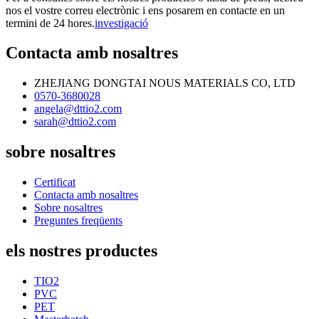
nos el vostre correu electrònic i ens posarem en contacte en un
termini de 24 hores.
investigació
Contacta amb nosaltres
ZHEJIANG DONGTAI NOUS MATERIALS CO, LTD
0570-3680028
angela@dttio2.com
sarah@dttio2.com
sobre nosaltres
Certificat
Contacta amb nosaltres
Sobre nosaltres
Preguntes freqüents
els nostres productes
TIO2
PVC
PET