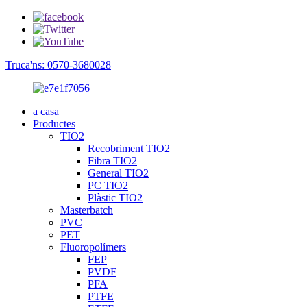
Truca'ns: 0570-3680028
a casa
Productes
TIO2
Recobriment TIO2
Fibra TIO2
General TIO2
PC TIO2
Plàstic TIO2
Masterbatch
PVC
PET
Fluoropolímers
FEP
PVDF
PFA
PTFE