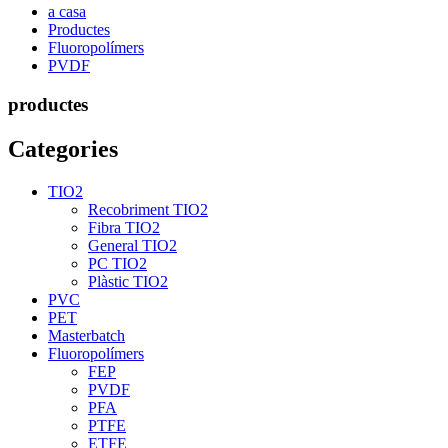
a casa
Productes
Fluoropolímers
PVDF
productes
Categories
TIO2
Recobriment TIO2
Fibra TIO2
General TIO2
PC TIO2
Plàstic TIO2
PVC
PET
Masterbatch
Fluoropolímers
FEP
PVDF
PFA
PTFE
ETFE