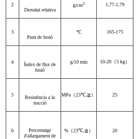
3
2
1,77-1,79
g/cm
Densitat relativa
3
165-175
℃
Punt de fusió
10
-
20
（
5 kg
）
4
g/10 min
Índex de flux de
fusió
5
MPa
（
23℃,≧
）
25
Resistència a la
tracció
Percentatge
6
%
（
23℃,≧
）
20
d'allargament de