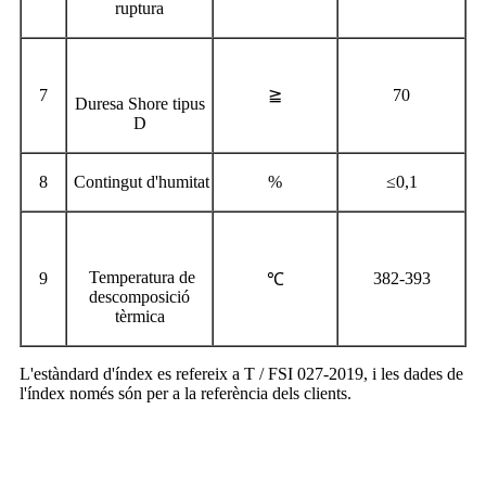
ruptura
7
≧
70
Duresa Shore tipus
D
8
Contingut d'humitat
%
≤0,1
Temperatura de
9
382-393
℃
descomposició
tèrmica
L'estàndard d'índex es refereix a T / FSI 027-2019, i les dades de
l'índex només són per a la referència dels clients.