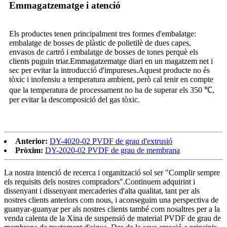
Emmagatzematge i atenció
Els productes tenen principalment tres formes d'embalatge:
embalatge de bosses de plàstic de polietilè de dues capes,
envasos de cartró i embalatge de bosses de tones perquè els
clients puguin triar.Emmagatzematge diari en un magatzem net i
sec per evitar la introducció d'impureses.Aquest producte no és
tòxic i inofensiu a temperatura ambient, però cal tenir en compte
que la temperatura de processament no ha de superar els 350 ℃,
per evitar la descomposició del gas tòxic.
Anterior:
DY-4020-02 PVDF de grau d'extrusió
Pròxim:
DY-2020-02 PVDF de grau de membrana
La nostra intenció de recerca i organització sol ser "Complir sempre
els requisits dels nostres compradors".Continuem adquirint i
dissenyant i dissenyant mercaderies d'alta qualitat, tant per als
nostres clients anteriors com nous, i aconseguim una perspectiva de
guanyar-guanyar per als nostres clients també com nosaltres per a la
venda calenta de la Xina de suspensió de material PVDF de grau de