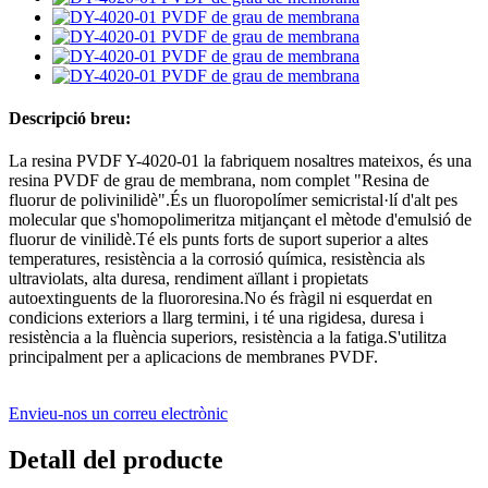
Descripció breu:
La resina PVDF Y-4020-01 la fabriquem nosaltres mateixos, és una
resina PVDF de grau de membrana, nom complet "Resina de
fluorur de polivinilidè".És un fluoropolímer semicristal·lí d'alt pes
molecular que s'homopolimeritza mitjançant el mètode d'emulsió de
fluorur de vinilidè.Té els punts forts de suport superior a altes
temperatures, resistència a la corrosió química, resistència als
ultraviolats, alta duresa, rendiment aïllant i propietats
autoextinguents de la fluororesina.No és fràgil ni esquerdat en
condicions exteriors a llarg termini, i té una rigidesa, duresa i
resistència a la fluència superiors, resistència a la fatiga.S'utilitza
principalment per a aplicacions de membranes PVDF.
Envieu-nos un correu electrònic
Detall del producte