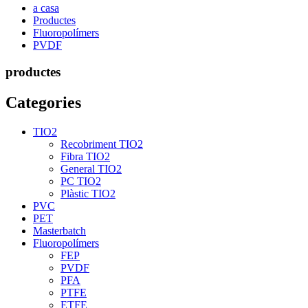
a casa
Productes
Fluoropolímers
PVDF
productes
Categories
TIO2
Recobriment TIO2
Fibra TIO2
General TIO2
PC TIO2
Plàstic TIO2
PVC
PET
Masterbatch
Fluoropolímers
FEP
PVDF
PFA
PTFE
ETFE