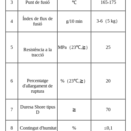
3
Punt de fusió
165-175
℃
Índex de flux de
3
-
6
（
5 kg
）
4
g/10 min
fusió
5
MPa
（
23℃,≧
）
25
Resistència a la
tracció
Percentatge
6
%
（
23℃,≧
）
20
d'allargament de
ruptura
Duresa Shore tipus
7
≧
70
D
8
Contingut d'humitat
%
≤0,1