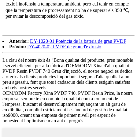
tòxic i inofensiu a temperatura ambient, però cal tenir en compte
que la temperatura de processament no ha de superar els 350 ℃,
per evitar la descomposició del gas tòxic.
Anterior:
DY-1020-01 Potència de la bateria de grau PVDF
Pròxim:
DY-4020-02 PVDF de grau d'extrusió
La clau del nostre èxit és "Bona qualitat del producte, preu raonable
i servei eficient" per a la fàbrica d'OEM/ODM Xina d'alta qualitat
PVDF Resin PVDF 740 Grau d'injecció, el nostre negoci es dedica
a oferir als clients productes importants i segurs d'alta qualitat a un
preu agressiu, fent que tots i cadascun dels clients estiguin satisfets
amb els nostres serveis.
OEM/ODM Factory Xina PVDF 740, PVDF Resin Price, la nostra
empresa, sempre té en compte la qualitat com a fonament de
l'empresa, buscant el desenvolupament mitjançant un alt grau de
credibilitat, complint estrictament l'estàndard de gestió de qualitat
iso9000, creant una empresa de primer nivell per esperit de
honestedat i optimisme marcant el progrés.