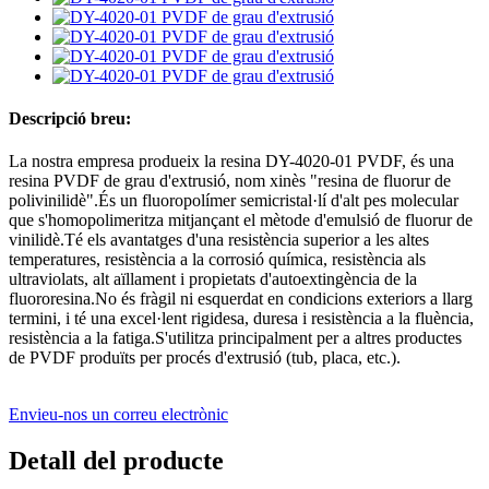
Descripció breu:
La nostra empresa produeix la resina DY-4020-01 PVDF, és una
resina PVDF de grau d'extrusió, nom xinès "resina de fluorur de
polivinilidè".És un fluoropolímer semicristal·lí d'alt pes molecular
que s'homopolimeritza mitjançant el mètode d'emulsió de fluorur de
vinilidè.Té els avantatges d'una resistència superior a les altes
temperatures, resistència a la corrosió química, resistència als
ultraviolats, alt aïllament i propietats d'autoextingència de la
fluororesina.No és fràgil ni esquerdat en condicions exteriors a llarg
termini, i té una excel·lent rigidesa, duresa i resistència a la fluència,
resistència a la fatiga.S'utilitza principalment per a altres productes
de PVDF produïts per procés d'extrusió (tub, placa, etc.).
Envieu-nos un correu electrònic
Detall del producte