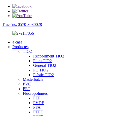
Truca'ns: 0570-3680028
a casa
Productes
TIO2
Recobriment TIO2
Fibra TIO2
General TIO2
PC TIO2
Plàstic TIO2
Masterbatch
PVC
PET
Fluoropolímers
FEP
PVDF
PFA
PTFE