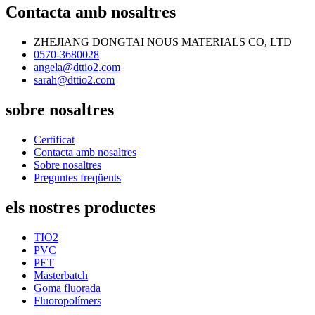
Contacta amb nosaltres
ZHEJIANG DONGTAI NOUS MATERIALS CO, LTD
0570-3680028
angela@dttio2.com
sarah@dttio2.com
sobre nosaltres
Certificat
Contacta amb nosaltres
Sobre nosaltres
Preguntes freqüents
els nostres productes
TIO2
PVC
PET
Masterbatch
Goma fluorada
Fluoropolímers