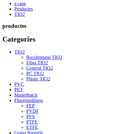
a casa
Productes
TIO2
productes
Categories
TIO2
Recobriment TIO2
Fibra TIO2
General TIO2
PC TIO2
Plàstic TIO2
PVC
PET
Masterbatch
Fluoropolímers
FEP
PVDF
PFA
PTFE
ETFE
Goma fluorada