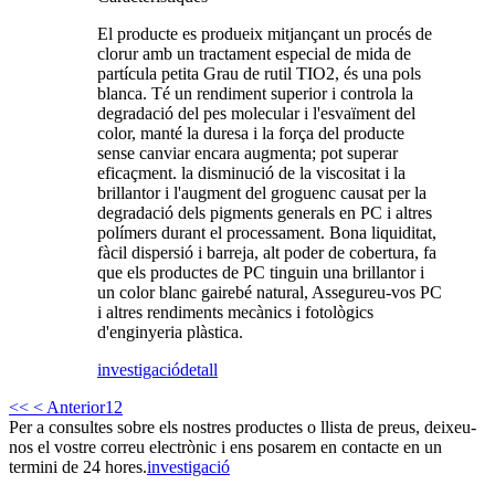
El producte es produeix mitjançant un procés de
clorur amb un tractament especial de mida de
partícula petita Grau de rutil TIO2, és una pols
blanca. Té un rendiment superior i controla la
degradació del pes molecular i l'esvaïment del
color, manté la duresa i la força del producte
sense canviar encara augmenta; pot superar
eficaçment. la disminució de la viscositat i la
brillantor i l'augment del groguenc causat per la
degradació dels pigments generals en PC i altres
polímers durant el processament. Bona liquiditat,
fàcil dispersió i barreja, alt poder de cobertura, fa
que els productes de PC tinguin una brillantor i
un color blanc gairebé natural, Assegureu-vos PC
i altres rendiments mecànics i fotològics
d'enginyeria plàstica.
investigació
detall
<<
< Anterior
1
2
Per a consultes sobre els nostres productes o llista de preus, deixeu-
nos el vostre correu electrònic i ens posarem en contacte en un
termini de 24 hores.
investigació