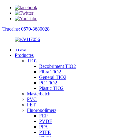
Truca'ns: 0570-3680028
a casa
Productes
TIO2
Recobriment TIO2
Fibra TIO2
General TIO2
PC TIO2
Plàstic TIO2
Masterbatch
PVC
PET
Fluoropolímers
FEP
PVDF
PFA
PTFE