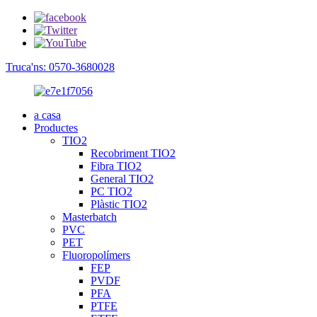
Truca'ns: 0570-3680028
a casa
Productes
TIO2
Recobriment TIO2
Fibra TIO2
General TIO2
PC TIO2
Plàstic TIO2
Masterbatch
PVC
PET
Fluoropolímers
FEP
PVDF
PFA
PTFE