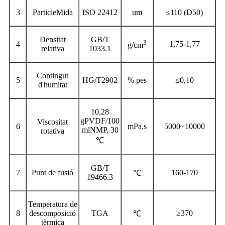
3
Partic
le
Mida
ISO 22412
um
≤110 (D50)
Densitat
GB/T
3
4
1,75-1,77
g/cm
relativa
1033.1
Contingut
5
HG/T2902
% pes
≤0,10
d'humitat
10,28
gPVDF/100
Viscositat
6
mPa.s
5000~10000
mlNMP, 30
rotativa
℃
GB/T
7
Punt de fusió
160-170
℃
19466.3
Temperatura de
8
descomposició
TGA
≥370
℃
tèrmica