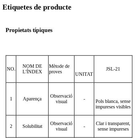
Etiquetes de producte
Propietats típiques
NOM DE
Mètode de
NO.
JSL-21
L'ÍNDEX
proves
UNITAT
Observació
1
Aparença
-
Pols blanca, sense
visual
impureses visibles
Observació
Clar i transparent,
2
Solubilitat
-
visual
sense impureses