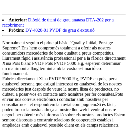
Anterior:
Diòxid de titani de grau anatasa DTA-202 per a
recobriment
Pròxim:
DY-4020-01 PVDF de grau d'extrusió
Normalment seguim el principi bàsic "Quality Initial, Prestige
Supreme".Ens hem compromès totalment a oferir als nostres
consumidors mercaderies de bona qualitat a preus competitius,
lliurament ràpid i assistència professional per a la fàbrica directament
Xina Pols blanc PVDF Pols PVDF 5000 Hg, esperem determinar
un matrimoni a llarg termini amb la vostra estimació co-
funcionament.
Fàbrica directament Xina PVDF 5000 Hg, PVDF en pols, per a
qualsevol persona que estigui interessat en qualsevol de les nostres
mercaderies just després de veure la nostra llista de productes, no
dubteu a posar-vos en contacte amb nosaltres per fer consultes.Pots
enviar-nos correus electrònics i contactar amb nosaltres per
consultar-nos i et respondrem tan aviat com puguem.Si és fàcil,
podeu trobar la nostra adreça al nostre lloc web i venir al nostre
negoci per obtenir més informació sobre els nostres productes.Estem
sempre disposats a construir relacions de cooperació estables i
ampliades amb qualsevol possible client en els camps relacionats.