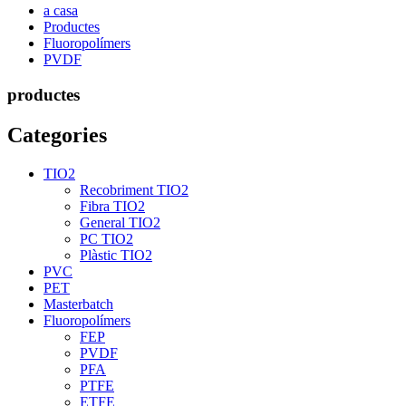
a casa
Productes
Fluoropolímers
PVDF
productes
Categories
TIO2
Recobriment TIO2
Fibra TIO2
General TIO2
PC TIO2
Plàstic TIO2
PVC
PET
Masterbatch
Fluoropolímers
FEP
PVDF
PFA
PTFE
ETFE