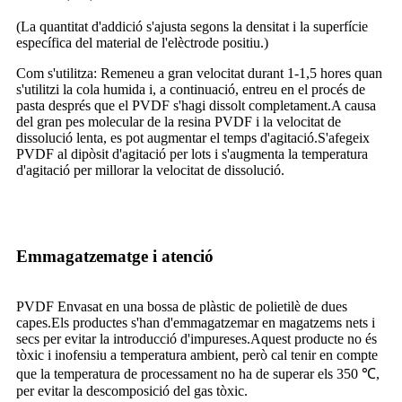
(La quantitat d'addició s'ajusta segons la densitat i la superfície
específica del material de l'elèctrode positiu.)
Com s'utilitza: Remeneu a gran velocitat durant 1-1,5 hores quan
s'utilitzi la cola humida i, a continuació, entreu en el procés de
pasta després que el PVDF s'hagi dissolt completament.A causa
del gran pes molecular de la resina PVDF i la velocitat de
dissolució lenta, es pot augmentar el temps d'agitació.S'afegeix
PVDF al dipòsit d'agitació per lots i s'augmenta la temperatura
d'agitació per millorar la velocitat de dissolució.
Emmagatzematge i atenció
PVDF Envasat en una bossa de plàstic de polietilè de dues
capes.Els productes s'han d'emmagatzemar en magatzems nets i
secs per evitar la introducció d'impureses.Aquest producte no és
tòxic i inofensiu a temperatura ambient, però cal tenir en compte
que la temperatura de processament no ha de superar els 350 ℃,
per evitar la descomposició del gas tòxic.