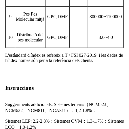
Pes Pes
9
GPC
,
DMF
800000~1100000
Molecular mitjà
Distribució del
10
GPC
,
DMF
3.0~4.0
pes molecular
L'estàndard d'índex es refereix a T / FSI 027-2019, i les dades de
l'índex només són per a la referència dels clients.
Instruccions
Suggeriments addicionals: Sistemes ternaris
（
NCM523
、
NCM622
、
NCM811
、
NCA811
）：
1,2-1,8%
；
Sistemes LEP: 2,2-2,8%
；
Sistemes OVM
：
1,3-1,7%
；
Sistemes
LCO
：
1,0-1,2%